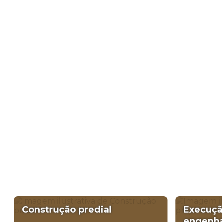
Entre em Contato Conos
Mesmo e Tire suas Dúvid
Tem um projeto em mente? Fale com a Barcelos e 
transformar sua ideia em realidade com qualidade, p
Solicite seu orçamento sem compromisso e conte 
para oferecer as melhores soluções para sua obra.
Construção predial
Execuçã
engenha