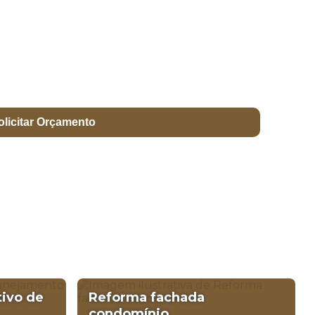
olicitar Orçamento
ivo de
Reforma fachada
condomínio