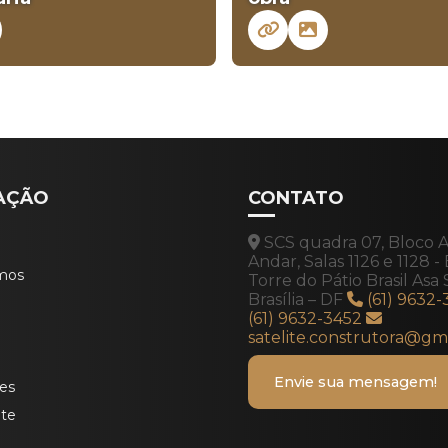
AÇÃO
CONTATO
SCS quadra 07, Bloco A,
Andar, Salas 1126 e 1128 - 
mos
Torre do Pátio Brasil Asa 
Brasília – DF
(61) 9632
(61) 9632-3452
satelite.construtora@gm
Envie sua mensagem!
es
ite