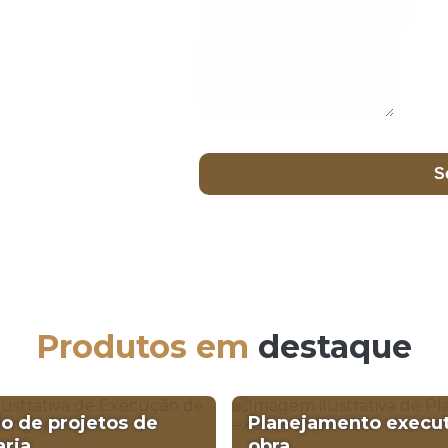
co Agora
as
descubra como
razo e custo sob medida.
com uma equipe pronta
S
Produtos em
destaque
o de projetos de
Planejamento execut
ria
obra