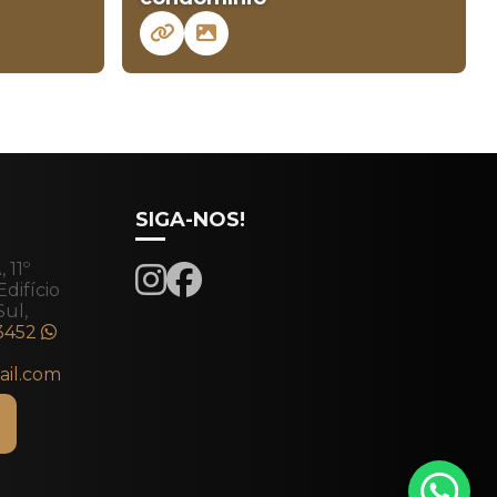
SIGA-NOS!
 11º
Edifício
Sul,
-3452
ail.com