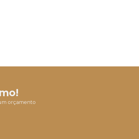
Construtora casa valor
Construtora casas residenciais
Construtora comercial
Construtora corporativa
Construtora de galpões
Construtora de galpões industriais
Construtora de lojas
smo!
Construtora de obra civil
ar um orçamento
Construtora obras corporativas
Construtora predial
Construtora de prédio