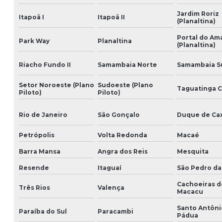
Jardim Roriz
Itapoã I
Itapoã II
(Planaltina)
Portal do A
Park Way
Planaltina
(Planaltina)
Riacho Fundo II
Samambaia Norte
Samambaia S
Setor Noroeste (Plano
Sudoeste (Plano
Taguatinga 
Piloto)
Piloto)
Rio de Janeiro
São Gonçalo
Duque de Cax
Petrópolis
Volta Redonda
Macaé
Barra Mansa
Angra dos Reis
Mesquita
Resende
Itaguaí
São Pedro da
Cachoeiras d
Três Rios
Valença
Macacu
Santo Antôni
Paraíba do Sul
Paracambi
Pádua