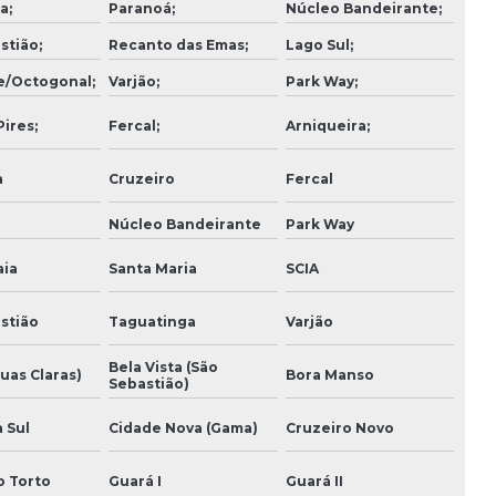
a;
Paranoá;
Núcleo Bandeirante;
Empresa de reforma de fachada predial
stião;
Recanto das Emas;
Lago Sul;
e/Octogonal;
Varjão;
Park Way;
Empresas de engenharia e construção
ires;
Fercal;
Arniqueira;
Empresas de incorporação imobiliária
a
Cruzeiro
Fercal
Estudo de viabilidade financeira de obra
Núcleo Bandeirante
Park Way
Execução de projeto estrutural
ia
Santa Maria
SCIA
Execução de projeto reforma de fachada e
interior
stião
Taguatinga
Varjão
Execução de projeto retrofit fachada e interior
Bela Vista (São
uas Claras)
Bora Manso
Sebastião)
Execução de projetos
 Sul
Cidade Nova (Gama)
Cruzeiro Novo
Execução de projetos complementares
Execução de projetos complementares em bim
o Torto
Guará I
Guará II