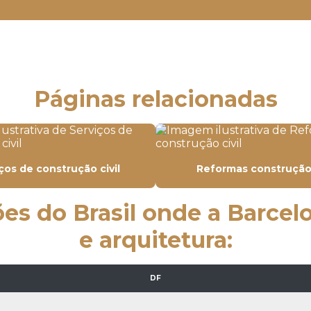
Páginas relacionadas
ços de construção civil
Reformas construção 
ões do Brasil onde a Barcel
e arquitetura:
DF