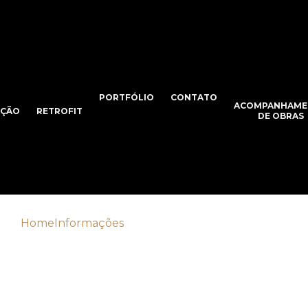
PORTFÓLIO
CONTATO
ACOMPANHAME
AÇÃO
RETROFIT
DE OBRAS
Home
Informações
Construção civil e arquitetura
strução civil e arquite