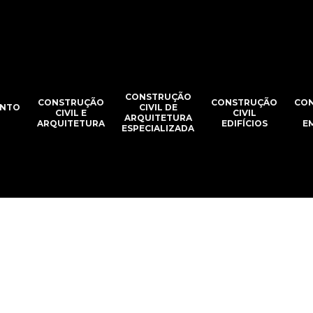
CONSTRUÇÃO
CONSTRUÇÃO
CONSTRUÇÃO
CO
NTO
CIVIL DE
CIVIL E
CIVIL
ARQUITETURA
ARQUITETURA
EDIFÍCIOS
E
ESPECIALIZADA
tura