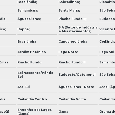
Brazlândia;
Sobradinho;
Planaltin
Samambaia;
Santa Maria;
São Seba
dia;
Águas Claras;
Riacho Fundo II;
Sudoest
SIA (Setor de Indústria
ico;
Itapoã;
Vicente P
e Abastecimento);
Brazlândia
Candangolândia
Ceilândi
Jardim Botânico
Lago Norte
Lago Sul
 Emas
Riacho Fundo
Riacho Fundo II
Samamba
Sol Nascente/Pôr do
Sudoeste/Octogonal
São Seba
Sol
Asa Sul
Águas Claras – Norte
Areal (Ág
dia
Ceilândia Centro
Ceilândia Norte
Ceilândia
Engenho das Lages
tapoã)
Gama
Granja d
(Gama)