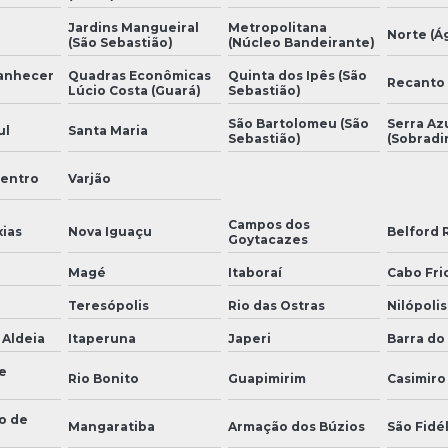
Jardins Mangueiral
Metropolitana
Norte (Á
(São Sebastião)
(Núcleo Bandeirante)
manhecer
Quadras Econômicas
Quinta dos Ipês (São
Recanto
Lúcio Costa (Guará)
Sebastião)
São Bartolomeu (São
Serra Az
ul
Santa Maria
Sebastião)
(Sobradi
Centro
Varjão
Campos dos
ias
Nova Iguaçu
Belford 
Goytacazes
Magé
Itaboraí
Cabo Fri
Teresópolis
Rio das Ostras
Nilópolis
 Aldeia
Itaperuna
Japeri
Barra do 
e
Rio Bonito
Guapimirim
Casimiro
o de
Mangaratiba
Armação dos Búzios
São Fidél