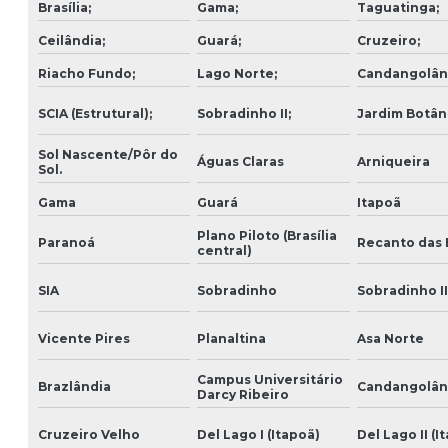
Brasília;
Gama;
Taguatinga;
Ceilândia;
Guará;
Cruzeiro;
Riacho Fundo;
Lago Norte;
Candangolân
SCIA (Estrutural);
Sobradinho II;
Jardim Botân
Sol Nascente/Pôr do
Águas Claras
Arniqueira
Sol.
Gama
Guará
Itapoã
Plano Piloto (Brasília
Paranoá
Recanto das
central)
SIA
Sobradinho
Sobradinho II
Vicente Pires
Planaltina
Asa Norte
Campus Universitário
Brazlândia
Candangolân
Darcy Ribeiro
Cruzeiro Velho
Del Lago I (Itapoã)
Del Lago II (I