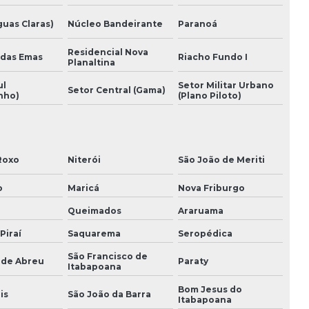
Execução de projetos de engenharia
guas Claras)
Núcleo Bandeirante
Paranoá
Gerenciamento e planejamento de obras
Residencial Nova
 das Emas
Riacho Fundo I
Planaltina
Gestão de custos de obra
ul
Setor Militar Urbano
Setor Central (Gama)
nho)
(Plano Piloto)
Gestão de mão de obra
Gestao de obra profissional
Roxo
Niterói
São João de Meriti
Gestão de obras
o
Maricá
Nova Friburgo
Gestão de obras na construção civil
Queimados
Araruama
Orçamento construção civil
Piraí
Saquarema
Seropédica
Planejamento e acompanhamento de obra
São Francisco de
 de Abreu
Paraty
Itabapoana
Planejamento e controle de obra
Bom Jesus do
is
São João da Barra
Itabapoana