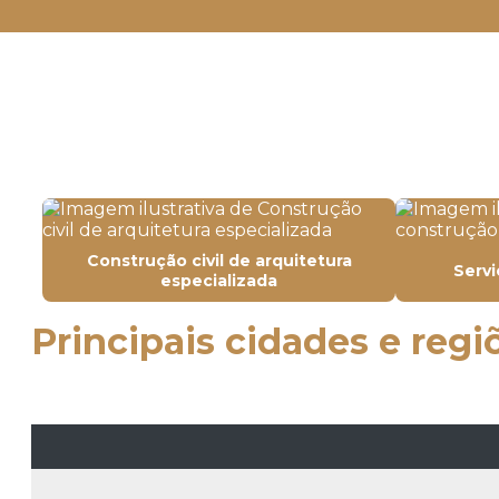
Construção civil de arquitetura
Servi
especializada
Principais cidades e regi