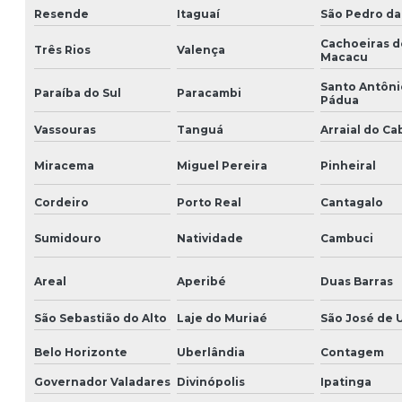
Resende
Itaguaí
São Pedro da
Cachoeiras d
Três Rios
Valença
Macacu
Santo Antôni
Paraíba do Sul
Paracambi
Pádua
Vassouras
Tanguá
Arraial do Ca
Miracema
Miguel Pereira
Pinheiral
Cordeiro
Porto Real
Cantagalo
Sumidouro
Natividade
Cambuci
Areal
Aperibé
Duas Barras
São Sebastião do Alto
Laje do Muriaé
São José de 
Belo Horizonte
Uberlândia
Contagem
Governador Valadares
Divinópolis
Ipatinga