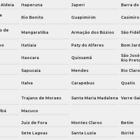
 Aldeia
Itaperuna
Japeri
Barra do 
e
Rio Bonito
Guapimirim
Casimiro
o de
Mangaratiba
Armação dos Búzios
São Fidél
bo
Itatiaia
Paty do Alferes
Bom Jar
São José
Itaocara
Quissamã
Rio Pret
Sapucaia
Mendes
Rio Claro
Italva
Carapebus
Quatis
Trajano de Moraes
Santa Maria Madalena
Varre-Sa
Ubá
Macuco
Juiz de Fora
Montes Claros
Betim
Sete Lagoas
Santa Luzia
Ibirité