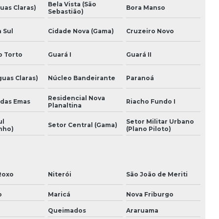
Bela Vista (São
uas Claras)
Bora Manso
Sebastião)
Empresa de reforma de fachada predial
 Sul
Cidade Nova (Gama)
Cruzeiro Novo
Empresas de engenharia e construção
o Torto
Guará I
Guará II
Empresas de incorporação imobiliária
guas Claras)
Núcleo Bandeirante
Paranoá
Estudo de viabilidade financeira de obra
Residencial Nova
Execução de projeto estrutural
 das Emas
Riacho Fundo I
Planaltina
Execução de projeto reforma de fachada e
ul
Setor Militar Urbano
Setor Central (Gama)
nho)
(Plano Piloto)
interior
Execução de projeto retrofit fachada e interior
Execução de projetos
Roxo
Niterói
São João de Meriti
Execução de projetos complementares
o
Maricá
Nova Friburgo
Queimados
Araruama
Execução de projetos complementares em bim