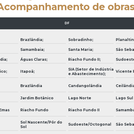
Acompanhamento de obras
DF
Brazlândia;
Sobradinho;
Planaltin
Samambaia;
Santa Maria;
São Seba
dia;
Águas Claras;
Riacho Fundo II;
Sudoest
SIA (Setor de Indústria
ico;
Itapoã;
Vicente P
e Abastecimento);
Brazlândia
Candangolândia
Ceilândi
Jardim Botânico
Lago Norte
Lago Sul
 Emas
Riacho Fundo
Riacho Fundo II
Samamba
Sol Nascente/Pôr do
Sudoeste/Octogonal
São Seba
Sol