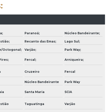
:
Construtora para reforma
Construtora residencial
Coordenação de projetos
a;
Paranoá;
Núcleo Bandeirante;
Empresa de construção de casas
stião;
Recanto das Emas;
Lago Sul;
Empresa de construção civil residencial
e/Octogonal;
Varjão;
Park Way;
Empresa de engenharia
ires;
Fercal;
Arniqueira;
Empresa de engenharia e arquitetura
a
Cruzeiro
Fercal
Empresa de gerenciamento de obras
Núcleo Bandeirante
Park Way
Empresa de gerenciamento de projetos
ia
Santa Maria
SCIA
Empresa de obras e reformas
stião
Taguatinga
Varjão
Empresa reforma fachada