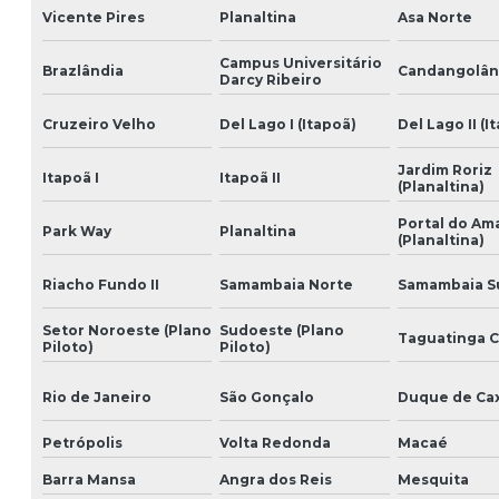
Vicente Pires
Planaltina
Asa Norte
Campus Universitário
Brazlândia
Candangolân
Darcy Ribeiro
Cruzeiro Velho
Del Lago I (Itapoã)
Del Lago II (I
Jardim Roriz
Itapoã I
Itapoã II
(Planaltina)
Portal do A
Park Way
Planaltina
(Planaltina)
Riacho Fundo II
Samambaia Norte
Samambaia S
Setor Noroeste (Plano
Sudoeste (Plano
Taguatinga 
Piloto)
Piloto)
Rio de Janeiro
São Gonçalo
Duque de Cax
Petrópolis
Volta Redonda
Macaé
Barra Mansa
Angra dos Reis
Mesquita