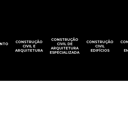
CONSTRUÇÃO
CONSTRUÇÃO
CONSTRUÇÃO
CO
NTO
CIVIL DE
CIVIL E
CIVIL
ARQUITETURA
ARQUITETURA
EDIFÍCIOS
E
ESPECIALIZADA
ras