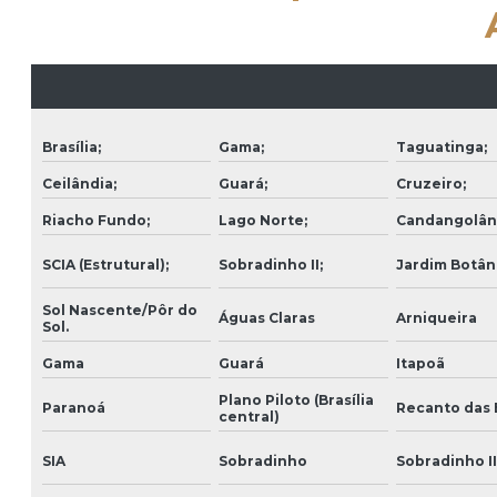
Brasília;
Gama;
Taguatinga;
Ceilândia;
Guará;
Cruzeiro;
Riacho Fundo;
Lago Norte;
Candangolân
SCIA (Estrutural);
Sobradinho II;
Jardim Botân
Sol Nascente/Pôr do
Águas Claras
Arniqueira
Sol.
Gama
Guará
Itapoã
Plano Piloto (Brasília
Paranoá
Recanto das
central)
SIA
Sobradinho
Sobradinho II