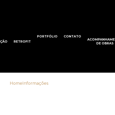
PORTFÓLIO
CONTATO
ACOMPANHAME
AÇÃO
RETROFIT
DE OBRAS
Home
Informações
Acompanhamento de obras
ompanhamento de ob