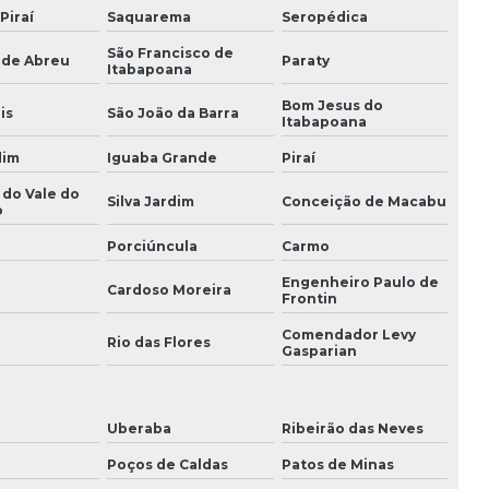
Piraí
Saquarema
Seropédica
Execução de projetos de engenharia
São Francisco de
 de Abreu
Paraty
Itabapoana
Gerenciamento e planejamento de obras
Bom Jesus do
is
São João da Barra
Gestão de custos de obra
Itabapoana
dim
Iguaba Grande
Piraí
Gestão de mão de obra
 do Vale do
Silva Jardim
Conceição de Macabu
o
Gestao de obra profissional
Porciúncula
Carmo
Gestão de obras
Engenheiro Paulo de
Cardoso Moreira
Frontin
Gestão de obras na construção civil
Comendador Levy
i
Rio das Flores
Orçamento construção civil
Gasparian
Planejamento e acompanhamento de obra
Uberaba
Ribeirão das Neves
Planejamento e controle de obra
Poços de Caldas
Patos de Minas