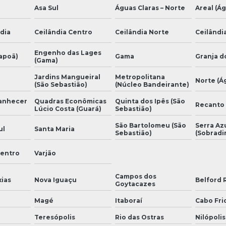
Asa Sul
Águas Claras – Norte
Areal (Ág
dia
Ceilândia Centro
Ceilândia Norte
Ceilândia
Engenho das Lages
tapoã)
Gama
Granja d
(Gama)
Jardins Mangueiral
Metropolitana
Norte (Á
(São Sebastião)
(Núcleo Bandeirante)
manhecer
Quadras Econômicas
Quinta dos Ipês (São
Recanto
Lúcio Costa (Guará)
Sebastião)
São Bartolomeu (São
Serra Az
ul
Santa Maria
Sebastião)
(Sobradi
Centro
Varjão
Campos dos
ias
Nova Iguaçu
Belford 
Goytacazes
Magé
Itaboraí
Cabo Fri
Teresópolis
Rio das Ostras
Nilópolis