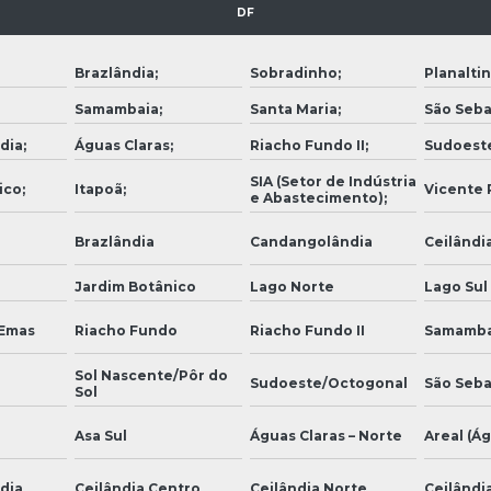
DF
Brazlândia;
Sobradinho;
Planaltin
Samambaia;
Santa Maria;
São Seba
dia;
Águas Claras;
Riacho Fundo II;
Sudoest
SIA (Setor de Indústria
ico;
Itapoã;
Vicente P
e Abastecimento);
Brazlândia
Candangolândia
Ceilândi
Jardim Botânico
Lago Norte
Lago Sul
 Emas
Riacho Fundo
Riacho Fundo II
Samamba
Sol Nascente/Pôr do
Sudoeste/Octogonal
São Seba
Sol
Asa Sul
Águas Claras – Norte
Areal (Ág
dia
Ceilândia Centro
Ceilândia Norte
Ceilândia