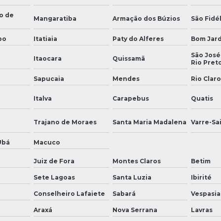
o de
Mangaratiba
Armação dos Búzios
São Fidél
bo
Itatiaia
Paty do Alferes
Bom Jar
São José
Itaocara
Quissamã
Rio Pret
Sapucaia
Mendes
Rio Claro
Italva
Carapebus
Quatis
Trajano de Moraes
Santa Maria Madalena
Varre-Sa
Ubá
Macuco
Juiz de Fora
Montes Claros
Betim
Sete Lagoas
Santa Luzia
Ibirité
Conselheiro Lafaiete
Sabará
Vespasi
Araxá
Nova Serrana
Lavras