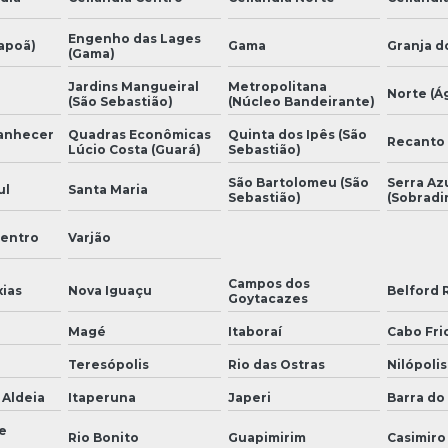
Engenho das Lages
tapoã)
Gama
Granja d
(Gama)
Jardins Mangueiral
Metropolitana
Norte (Á
(São Sebastião)
(Núcleo Bandeirante)
manhecer
Quadras Econômicas
Quinta dos Ipês (São
Recanto
Lúcio Costa (Guará)
Sebastião)
São Bartolomeu (São
Serra Az
ul
Santa Maria
Sebastião)
(Sobradi
Centro
Varjão
Campos dos
ias
Nova Iguaçu
Belford 
Goytacazes
Magé
Itaboraí
Cabo Fri
Teresópolis
Rio das Ostras
Nilópolis
 Aldeia
Itaperuna
Japeri
Barra do 
e
Rio Bonito
Guapimirim
Casimiro