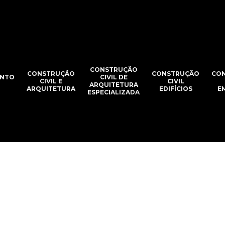
CONSTRUÇÃO
CONSTRUÇÃO
CONSTRUÇÃO
CO
NTO
CIVIL DE
CIVIL E
CIVIL
ARQUITETURA
ARQUITETURA
EDIFÍCIOS
E
ESPECIALIZADA
a