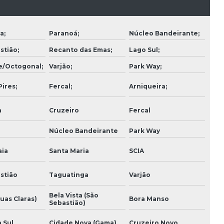
Construtora para reforma
Construtora residencial
a;
Paranoá;
Núcleo Bandeirante;
stião;
Recanto das Emas;
Lago Sul;
Coordenação de projetos
e/Octogonal;
Varjão;
Park Way;
Empresa de construção de casas
ires;
Fercal;
Arniqueira;
Empresa de construção civil residencial
a
Cruzeiro
Fercal
Empresa de engenharia
Núcleo Bandeirante
Park Way
Empresa de engenharia e arquitetura
ia
Santa Maria
SCIA
Empresa de gerenciamento de obras
stião
Taguatinga
Varjão
Empresa de gerenciamento de projetos
Bela Vista (São
uas Claras)
Bora Manso
Empresa de obras e reformas
Sebastião)
Empresa reforma fachada
 Sul
Cidade Nova (Gama)
Cruzeiro Novo