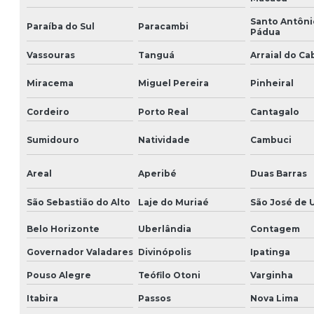
Santo Antôni
Paraíba do Sul
Paracambi
Pádua
Vassouras
Tanguá
Arraial do Ca
Miracema
Miguel Pereira
Pinheiral
Cordeiro
Porto Real
Cantagalo
Sumidouro
Natividade
Cambuci
Areal
Aperibé
Duas Barras
São Sebastião do Alto
Laje do Muriaé
São José de 
Belo Horizonte
Uberlândia
Contagem
Governador Valadares
Divinópolis
Ipatinga
Pouso Alegre
Teófilo Otoni
Varginha
Itabira
Passos
Nova Lima