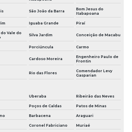
Execução de projetos de engenharia
Bom Jesus do
is
São João da Barra
Itabapoana
Gerenciamento e planejamento de obras
dim
Iguaba Grande
Piraí
Gestão de custos de obra
 do Vale do
Silva Jardim
Conceição de Macabu
o
Gestão de mão de obra
Porciúncula
Carmo
Engenheiro Paulo de
Gestao de obra profissional
Cardoso Moreira
Frontin
Gestão de obras
Comendador Levy
i
Rio das Flores
Gasparian
Gestão de obras na construção civil
Orçamento construção civil
Uberaba
Ribeirão das Neves
Poços de Caldas
Patos de Minas
Planejamento e acompanhamento de obra
ano
Barbacena
Araguari
Planejamento e controle de obra
Coronel Fabriciano
Muriaé