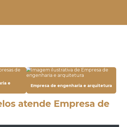
Construtora casa valor
Construtora casas residenciais
Construtora comercial
Construtora corporativa
Construtora de galpões
Construtora de galpões industriais
Construtora de lojas
ria e
Empresa de engenharia e arquitetura
Construtora de obra civil
Construtora obras corporativas
celos atende Empresa de
Construtora predial
Construtora de prédio