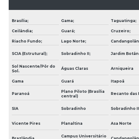
Brasília;
Gama;
Taguatinga;
Ceilândia;
Guará;
Cruzeiro;
Riacho Fundo;
Lago Norte;
Candangolân
SCIA (Estrutural);
Sobradinho II;
Jardim Botân
Sol Nascente/Pôr do
Águas Claras
Arniqueira
Sol.
Gama
Guará
Itapoã
Plano Piloto (Brasília
Paranoá
Recanto das
central)
SIA
Sobradinho
Sobradinho II
Vicente Pires
Planaltina
Asa Norte
Campus Universitário
Brazlândia
Candangolân