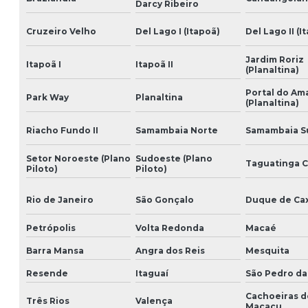
Darcy Ribeiro
Cruzeiro Velho
Del Lago I (Itapoã)
Del Lago II (I
Jardim Roriz
Itapoã I
Itapoã II
(Planaltina)
Portal do A
Park Way
Planaltina
(Planaltina)
Riacho Fundo II
Samambaia Norte
Samambaia S
Setor Noroeste (Plano
Sudoeste (Plano
Taguatinga 
Piloto)
Piloto)
Rio de Janeiro
São Gonçalo
Duque de Cax
Petrópolis
Volta Redonda
Macaé
Barra Mansa
Angra dos Reis
Mesquita
Resende
Itaguaí
São Pedro da
Cachoeiras d
Três Rios
Valença
Macacu