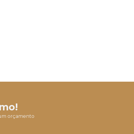
Construção prédio comercial
Construção de prédios
Construção de predios residenciais
Construção e reformas em geral
Construção residencial
Construção de salão comercial
Construtora de alto padrão
Construtora de apartamentos
smo!
Construtora de casa
ar um orçamento
Construtora casa moderna