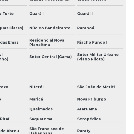
Empresa de reforma de fachada predial
o Torto
Guará I
Guará II
Empresas de engenharia e construção
guas Claras)
Núcleo Bandeirante
Paranoá
Empresas de incorporação imobiliária
Residencial Nova
 das Emas
Riacho Fundo I
Planaltina
Estudo de viabilidade financeira de obra
ul
Setor Militar Urbano
Setor Central (Gama)
nho)
(Plano Piloto)
Execução de projeto estrutural
Execução de projeto reforma de fachada e
interior
Roxo
Niterói
São João de Meriti
Execução de projeto retrofit fachada e interior
o
Maricá
Nova Friburgo
Execução de projetos
Queimados
Araruama
Execução de projetos complementares
Piraí
Saquarema
Seropédica
São Francisco de
Execução de projetos complementares em bim
 de Abreu
Paraty
Itabapoana