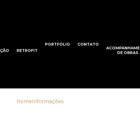
PORTFÓLIO
CONTATO
ACOMPANHAME
AÇÃO
RETROFIT
DE OBRAS
Home
Informações
Empresa de engenharia
Empresa de engenhari