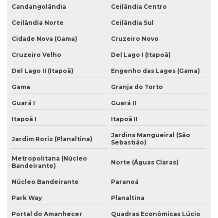
Candangolândia
Ceilândia Centro
Orçamento construção civil
Ceilândia Norte
Ceilândia Sul
Planejamento e acompanhamento de obra
Cidade Nova (Gama)
Cruzeiro Novo
Planejamento e controle de obra
Cruzeiro Velho
Del Lago I (Itapoã)
Planejamento estratégico de obra
Del Lago II (Itapoã)
Engenho das Lages (Gama)
Planejamento e execução de obras
Gama
Granja do Torto
Planejamento executivo de obra
Guará I
Guará II
Planejamento e gerenciamento de obras
Itapoã I
Itapoã II
Jardins Mangueiral (São
Planejamento de mão de obra
Jardim Roriz (Planaltina)
Sebastião)
Planejamento de obra engenharia civil
Metropolitana (Núcleo
Norte (Águas Claras)
Bandeirante)
Planejamento de obra residencial
Núcleo Bandeirante
Paranoá
Planejamento de obras
Park Way
Planaltina
Planejamento de obras de interiores
Portal do Amanhecer
Quadras Econômicas Lúcio