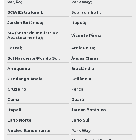
Varjão;
Park Way;
Empresa de construção de casas
SCIA (Estrutural);
Sobradinho II;
Empresa de construção civil residencial
Jardim Botânico;
Itapoã;
Empresa de engenharia
SIA (Setor de Indústria e
Vicente Pires;
Abastecimento);
Empresa de engenharia e arquitetura
Fercal;
Arniqueira;
Empresa de gerenciamento de obras
Sol Nascente/Pôr do Sol.
Águas Claras
Empresa de gerenciamento de projetos
Arniqueira
Brazlândia
Empresa de obras e reformas
Candangolândia
Ceilândia
Empresa reforma fachada
Cruzeiro
Fercal
Empresa de reforma de fachada predial
Gama
Guará
Empresas de engenharia e construção
Itapoã
Jardim Botânico
Empresas de incorporação imobiliária
Lago Norte
Lago Sul
Núcleo Bandeirante
Park Way
Estudo de viabilidade financeira de obra