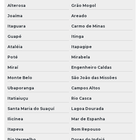
Alterosa
Grão Mogol
Joaíma
Areado
Itaguara
Carmo de Minas
Guapé
Itinga
Ataléia
Itapagipe
Poté
Mirabela
Miraí
Engenheiro Caldas
Monte Belo
São João das Missões
Ubaporanga
Campos Altos
Itatiaiuçu
Rio Casca
Santa Maria do Suaçuí
Lagoa Dourada
Ilicínea
Mar de Espanha
Itapeva
Bom Repouso
Rio Vermelho
Dores do Indaiá