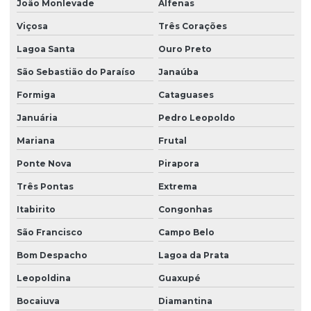
João Monlevade
Alfenas
Viçosa
Três Corações
Lagoa Santa
Ouro Preto
São Sebastião do Paraíso
Janaúba
Formiga
Cataguases
Januária
Pedro Leopoldo
Mariana
Frutal
Ponte Nova
Pirapora
Três Pontas
Extrema
Itabirito
Congonhas
São Francisco
Campo Belo
Bom Despacho
Lagoa da Prata
Leopoldina
Guaxupé
Bocaiuva
Diamantina