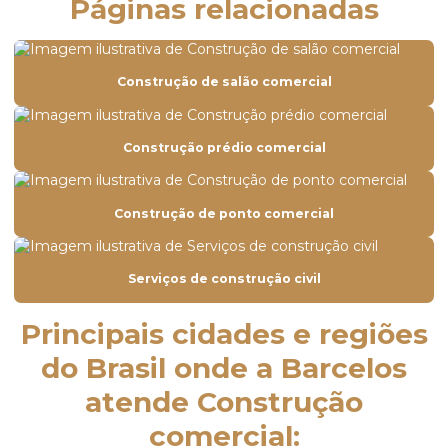
Páginas relacionadas
Construção predial
Construção prédio comercial
Construção de salão comercial
Construção de prédios
Construção de predios residenciais
Construção prédio comercial
Construção e reformas em geral
Construção residencial
Construção de ponto comercial
Construção de salão comercial
Construtora de alto padrão
Serviços de construção civil
Construtora de apartamentos
Principais cidades e regiões
Construtora de casa
do Brasil onde a Barcelos
Construtora casa moderna
atende Construção
Construtora casa valor
comercial: