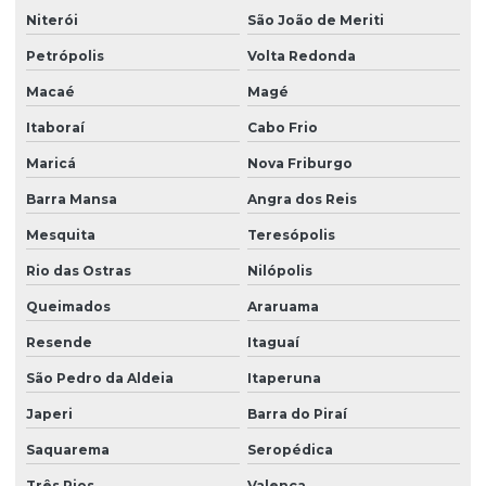
Niterói
São João de Meriti
Retrofit de fachada de casa
Petrópolis
Volta Redonda
Retrofit de fachada comercial
Macaé
Magé
Retrofit fachada predial
Itaboraí
Cabo Frio
Retrofit fachada predio
Maricá
Nova Friburgo
Retrofit de fachada residencial
Barra Mansa
Angra dos Reis
Serviço de construção
Mesquita
Teresópolis
Serviços de construção civil
Rio das Ostras
Nilópolis
Queimados
Araruama
Sistema de gestão de obra
Resende
Itaguaí
São Pedro da Aldeia
Itaperuna
Japeri
Barra do Piraí
Saquarema
Seropédica
Três Rios
Valença