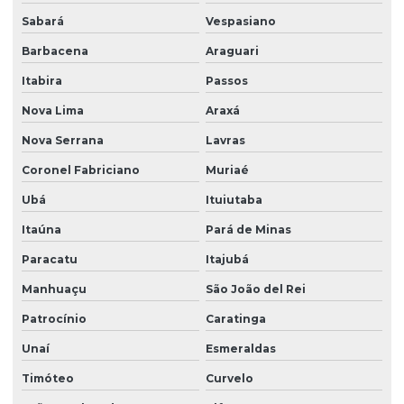
Sabará
Vespasiano
Barbacena
Araguari
Itabira
Passos
Nova Lima
Araxá
Nova Serrana
Lavras
Coronel Fabriciano
Muriaé
Ubá
Ituiutaba
Itaúna
Pará de Minas
Paracatu
Itajubá
Manhuaçu
São João del Rei
Patrocínio
Caratinga
Unaí
Esmeraldas
Timóteo
Curvelo