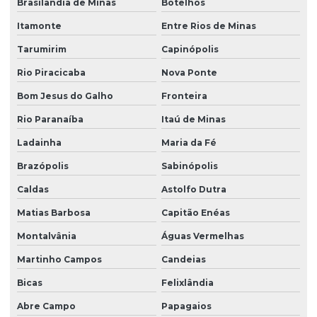
Brasilândia de Minas
Botelhos
Itamonte
Entre Rios de Minas
Tarumirim
Capinópolis
Rio Piracicaba
Nova Ponte
Bom Jesus do Galho
Fronteira
Rio Paranaíba
Itaú de Minas
Ladainha
Maria da Fé
Brazópolis
Sabinópolis
Caldas
Astolfo Dutra
Matias Barbosa
Capitão Enéas
Montalvânia
Águas Vermelhas
Martinho Campos
Candeias
Bicas
Felixlândia
Abre Campo
Papagaios