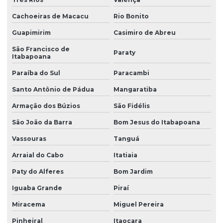
Cachoeiras de Macacu
Rio Bonito
Guapimirim
Casimiro de Abreu
São Francisco de
Paraty
Itabapoana
Paraíba do Sul
Paracambi
Santo Antônio de Pádua
Mangaratiba
Armação dos Búzios
São Fidélis
São João da Barra
Bom Jesus do Itabapoana
Vassouras
Tanguá
Arraial do Cabo
Itatiaia
Paty do Alferes
Bom Jardim
Iguaba Grande
Piraí
Miracema
Miguel Pereira
Pinheiral
Itaocara