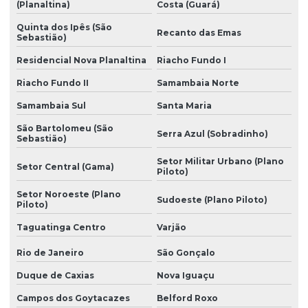
(Planaltina)
Costa (Guará)
Planejamento e orçamento de obra
Quinta dos Ipês (São
Reforma comercial
Recanto das Emas
Sebastião)
Reforma de fachada
Residencial Nova Planaltina
Riacho Fundo I
Reforma de fachada comercial
Riacho Fundo II
Samambaia Norte
Samambaia Sul
Santa Maria
Reforma fachada condomínio
São Bartolomeu (São
Reforma de fachada predial
Serra Azul (Sobradinho)
Sebastião)
Reforma fachada de predio
Setor Militar Urbano (Plano
Setor Central (Gama)
Piloto)
Reforma de fachada residencial
Setor Noroeste (Plano
Sudoeste (Plano Piloto)
Piloto)
Reforma predial
Taguatinga Centro
Varjão
Reformas construção civil
Rio de Janeiro
São Gonçalo
Reformas em geral
Duque de Caxias
Nova Iguaçu
Reformas de imóveis
Campos dos Goytacazes
Belford Roxo
Retrofit em fachada