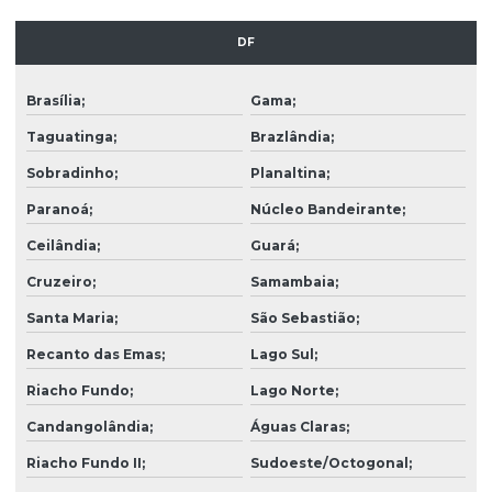
Construtora casas residenciais
Construtora comercial
DF
Construtora corporativa
Brasília;
Gama;
Construtora de galpões
Taguatinga;
Brazlândia;
Construtora de galpões industriais
Sobradinho;
Planaltina;
Construtora de lojas
Paranoá;
Núcleo Bandeirante;
Construtora de obra civil
Ceilândia;
Guará;
Construtora obras corporativas
Cruzeiro;
Samambaia;
Santa Maria;
São Sebastião;
Construtora predial
Recanto das Emas;
Lago Sul;
Construtora de prédio
Riacho Fundo;
Lago Norte;
Construtora para reforma
Candangolândia;
Águas Claras;
Construtora residencial
Riacho Fundo II;
Sudoeste/Octogonal;
Coordenação de projetos