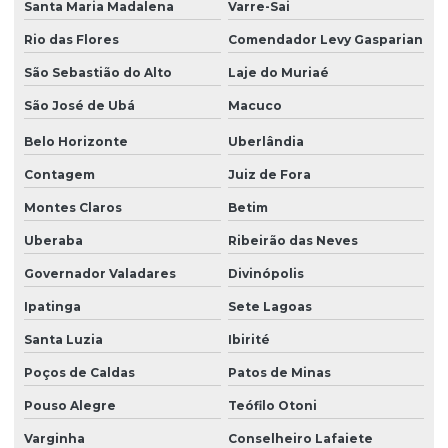
Santa Maria Madalena
Varre-Sai
Rio das Flores
Comendador Levy Gasparian
São Sebastião do Alto
Laje do Muriaé
São José de Ubá
Macuco
Belo Horizonte
Uberlândia
Contagem
Juiz de Fora
Montes Claros
Betim
Uberaba
Ribeirão das Neves
Governador Valadares
Divinópolis
Ipatinga
Sete Lagoas
Santa Luzia
Ibirité
Poços de Caldas
Patos de Minas
Pouso Alegre
Teófilo Otoni
Varginha
Conselheiro Lafaiete