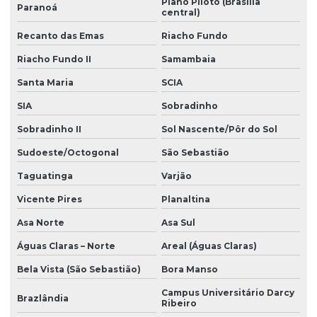
Plano Piloto (Brasília
Execução de projeto estrutural
Paranoá
central)
Execução de projeto reforma de fachada e interior
Recanto das Emas
Riacho Fundo
Execução de projeto retrofit fachada e interior
Riacho Fundo II
Samambaia
Execução de projetos
Santa Maria
SCIA
SIA
Sobradinho
Execução de projetos complementares
Sobradinho II
Sol Nascente/Pôr do Sol
Execução de projetos complementares em bim
Sudoeste/Octogonal
São Sebastião
Execução de projetos de engenharia
Taguatinga
Varjão
Gerenciamento e planejamento de obras
Vicente Pires
Planaltina
Gestão de custos de obra
Asa Norte
Asa Sul
Gestão de mão de obra
Águas Claras – Norte
Areal (Águas Claras)
Gestao de obra profissional
Bela Vista (São Sebastião)
Bora Manso
Gestão de obras
Campus Universitário Darcy
Brazlândia
Ribeiro
Gestão de obras na construção civil