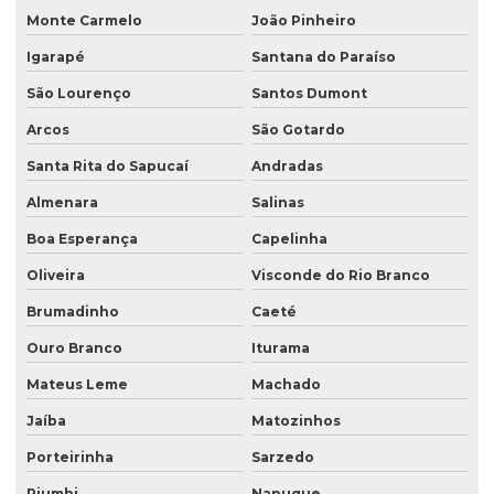
Monte Carmelo
João Pinheiro
Igarapé
Santana do Paraíso
São Lourenço
Santos Dumont
Arcos
São Gotardo
Santa Rita do Sapucaí
Andradas
Almenara
Salinas
Boa Esperança
Capelinha
Oliveira
Visconde do Rio Branco
Brumadinho
Caeté
Ouro Branco
Iturama
Mateus Leme
Machado
Jaíba
Matozinhos
Porteirinha
Sarzedo
Piumhi
Nanuque