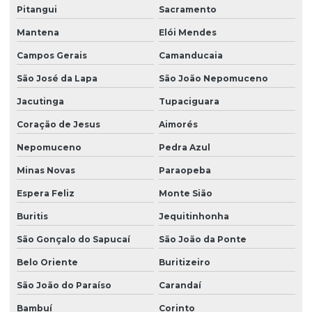
Pitangui
Sacramento
Mantena
Elói Mendes
Campos Gerais
Camanducaia
São José da Lapa
São João Nepomuceno
Jacutinga
Tupaciguara
Coração de Jesus
Aimorés
Nepomuceno
Pedra Azul
Minas Novas
Paraopeba
Espera Feliz
Monte Sião
Buritis
Jequitinhonha
São Gonçalo do Sapucaí
São João da Ponte
Belo Oriente
Buritizeiro
São João do Paraíso
Carandaí
Bambuí
Corinto